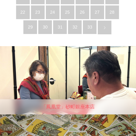
22
23
24
25
26
27
28
29
30
31
32
33
「鳳凰堂」砂町銀座本店