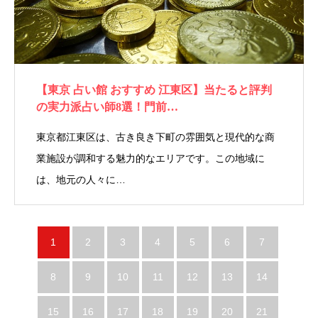
【東京 占い館 おすすめ 江東区】当たると評判
の実力派占い師8選！門前…
東京都江東区は、古き良き下町の雰囲気と現代的な商
業施設が調和する魅力的なエリアです。この地域に
は、地元の人々に…
1
2
3
4
5
6
7
8
9
10
11
12
13
14
15
16
17
18
19
20
21