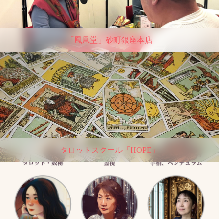
「鳳凰堂」砂町銀座本店
タロットスクール「HOPE」