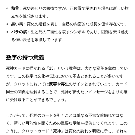
骸骨
：死や終わりの象徴ですが、正位置で示された場合は新しい旅
立ちを連想させます。
黒い馬
：変化の過程を表し、自己の内面的な成長を促す存在です。
バラの旗
：生と死の二面性を表すシンボルであり、困難を乗り越え
る強い決意を象徴しています。
数字の持つ意義
死神カードに描かれる「13」という数字は、大きな変革を象徴してい
ます。この数字は文化や伝説において不吉とされることが多いです
が、タロットにおいては
変容
や
再生
のサインとされています。カード
同士の関係を理解することで、死神が伝えたいメッセージをより明確
に受け取ることができるでしょう。
したがって、死神のカードを引くことは単なる不吉な前触れではな
く、新しい可能性を開くための重要な示唆を提供してくれます。この
ように、タロットカード「死神」は変化の訪れを明確に示し、それを