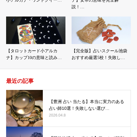
小アルカナ・ワンドクイー…
ナ】女帝の意味を完全解
説！…
【タロットカード小アルカ
【完全版】占いスクール池袋
ナ】カップ10の意味と読み…
おすすめ厳選5校！失敗し…
最近の記事
【豊洲 占い 当たる】本当に実力のある
占い師10選！失敗しない選び…
2026.04.8