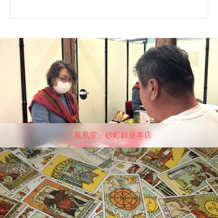
「鳳凰堂」砂町銀座本店