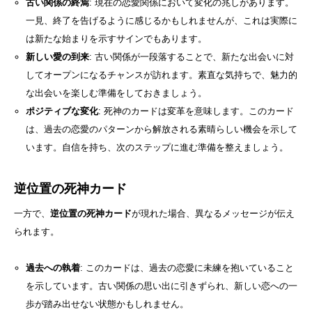
古い関係の終焉
: 現在の恋愛関係において変化の兆しがあります。
一見、終了を告げるように感じるかもしれませんが、これは実際に
は新たな始まりを示すサインでもあります。
新しい愛の到来
: 古い関係が一段落することで、新たな出会いに対
してオープンになるチャンスが訪れます。素直な気持ちで、魅力的
な出会いを楽しむ準備をしておきましょう。
ポジティブな変化
: 死神のカードは変革を意味します。このカード
は、過去の恋愛のパターンから解放される素晴らしい機会を示して
います。自信を持ち、次のステップに進む準備を整えましょう。
逆位置の死神カード
一方で、
逆位置の死神カード
が現れた場合、異なるメッセージが伝え
られます。
過去への執着
: このカードは、過去の恋愛に未練を抱いていること
を示しています。古い関係の思い出に引きずられ、新しい恋への一
歩が踏み出せない状態かもしれません。