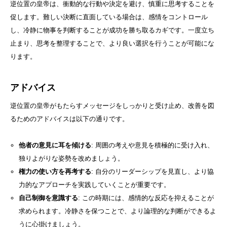
逆位置の皇帝は、衝動的な行動や決定を避け、慎重に思考することを
促します。難しい決断に直面している場合は、感情をコントロール
し、冷静に物事を判断することが成功を勝ち取るカギです。一度立ち
止まり、思考を整理することで、より良い選択を行うことが可能にな
ります。
アドバイス
逆位置の皇帝がもたらすメッセージをしっかりと受け止め、改善を図
るためのアドバイスは以下の通りです。
他者の意見に耳を傾ける
: 周囲の考えや意見を積極的に受け入れ、
独りよがりな姿勢を改めましょう。
権力の使い方を再考する
: 自分のリーダーシップを見直し、より協
力的なアプローチを実践していくことが重要です。
自己制御を意識する
: この時期には、感情的な反応を抑えることが
求められます。冷静さを保つことで、より論理的な判断ができるよ
うに心掛けましょう。