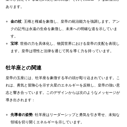
あります。
金の杖
: 王権と権威を象徴し、皇帝の統治能力を強調します。アン
クの記号は永遠の生命を象徴し、未来への明確な道を示していま
す。
宝球
: 世俗の力を具体化し、物質世界における皇帝の支配を表現し
ます。皇帝は理性と法律を通じて民を導く力を持っています。
牡羊座との関連
皇帝の玉座には、牡羊座を象徴する羊の頭が彫り込まれています。こ
れは、勇気と冒険心を示す火星のエネルギーを反映し、皇帝の強い意
志と響き合っています。このデザインからは次のようなメッセージが
導き出されます：
先導者の姿勢
: 牡羊座はリーダーシップと勇気を引き寄せ、未知な
領域を切り開くエネルギーを示しています。