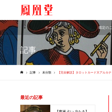
ホーム
鑑定の
記事
記事
未分類
【完全解説】タロットカード大アルカナ
ホーム
最近の記事
【豊洲 占い 当たる】