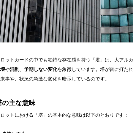
タロットカードの中でも独特な存在感を持つ「塔」は、大アル
崩壊
や
混乱
、
予期しない変化
を象徴しています。塔が雷に打た
出来事や、状況の急激な変化を暗示しているのです。
塔の主な意味
タロットにおける「塔」の基本的な意味は以下のとおりです：