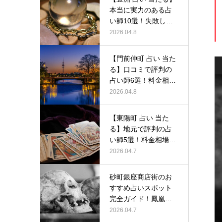
本当に実力のある占
い師10選！失敗しな
い選び…
2026.04.8
【門前仲町 占い 当た
る】口コミで評判の
占い師6選！料金相場
から予…
2026.04.8
【東陽町 占い 当た
る】地元で評判の占
い師5選！料金相場か
ら人気占…
2026.04.7
砂町銀座商店街のお
すすめ占いスポット
完全ガイド！鳳凰堂
で体験できる…
2026.04.7