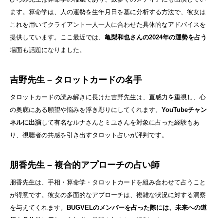
ます。算命学は、人の運勢を生年月日を基に分析する方法で、彼女は
これを用いてクライアント一人一人に合わせた具体的なアドバイスを
提供しています。ここ最近では、
亀梨和也さんの2024年の運勢を占う
場面も話題になりました。
吉野先生 – タロットカードの名手
タロットカードの読み解きに長けた吉野先生は、直感力を重視し、心
の奥底にある願望や悩みを浮き彫りにしてくれます。
YouTubeチャン
ネルに出演
して有名なルナさんとミユさんを対象に占った経験もあ
り、視聴者の共感を引き出すタロット占いが評判です。
朋香先生 – 複合的アプローチの占い師
朋香先生は、手相・算命学・タロットカードを組み合わせて占うこと
が得意です。彼女の多面的なアプローチは、複雑な状況に対する洞察
を与えてくれます。
BUGVELのメンバーを占った際には、未来への道