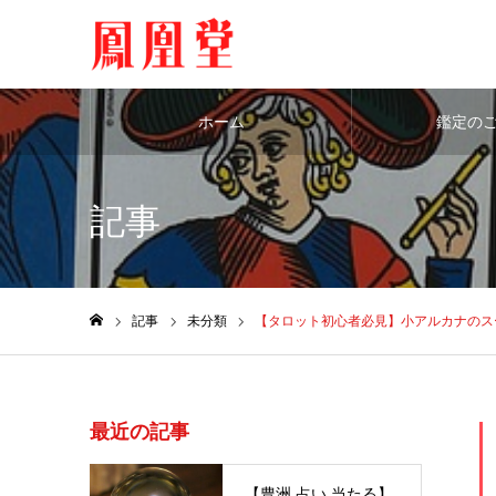
ホーム
鑑定の
記事
記事
未分類
【タロット初心者必見】小アルカナのス
ホーム
最近の記事
【豊洲 占い 当たる】