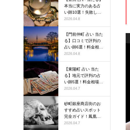
本当に実力のある占
い師10選！失敗しな
い選び…
2026.04.8
【門前仲町 占い 当た
る】口コミで評判の
占い師6選！料金相場
から予…
2026.04.8
【東陽町 占い 当た
る】地元で評判の占
い師5選！料金相場か
ら人気占…
2026.04.7
砂町銀座商店街のお
すすめ占いスポット
完全ガイド！鳳凰堂
で体験できる…
2026.04.7