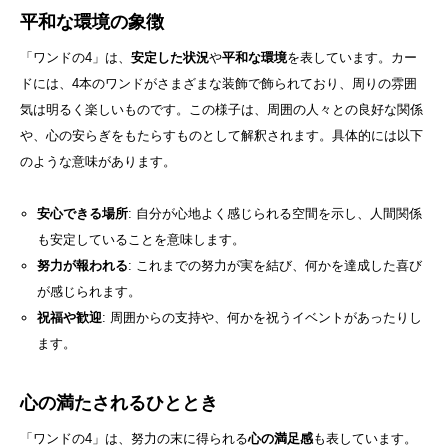
平和な環境の象徴
「ワンドの4」は、
安定した状況
や
平和な環境
を表しています。カー
ドには、4本のワンドがさまざまな装飾で飾られており、周りの雰囲
気は明るく楽しいものです。この様子は、周囲の人々との良好な関係
や、心の安らぎをもたらすものとして解釈されます。具体的には以下
のような意味があります。
安心できる場所
: 自分が心地よく感じられる空間を示し、人間関係
も安定していることを意味します。
努力が報われる
: これまでの努力が実を結び、何かを達成した喜び
が感じられます。
祝福や歓迎
: 周囲からの支持や、何かを祝うイベントがあったりし
ます。
心の満たされるひととき
「ワンドの4」は、努力の末に得られる
心の満足感
も表しています。