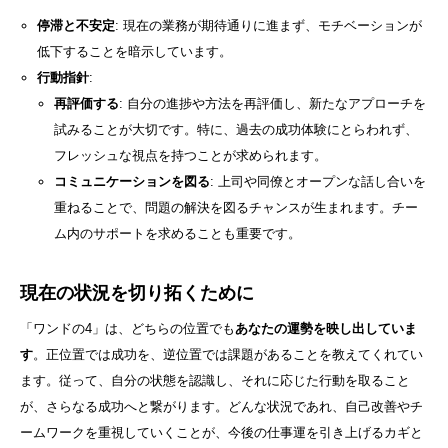
停滞と不安定
: 現在の業務が期待通りに進まず、モチベーションが
低下することを暗示しています。
行動指針
:
再評価する
: 自分の進捗や方法を再評価し、新たなアプローチを
試みることが大切です。特に、過去の成功体験にとらわれず、
フレッシュな視点を持つことが求められます。
コミュニケーションを図る
: 上司や同僚とオープンな話し合いを
重ねることで、問題の解決を図るチャンスが生まれます。チー
ム内のサポートを求めることも重要です。
現在の状況を切り拓くために
「ワンドの4」は、どちらの位置でも
あなたの運勢を映し出していま
す
。正位置では成功を、逆位置では課題があることを教えてくれてい
ます。従って、自分の状態を認識し、それに応じた行動を取ること
が、さらなる成功へと繋がります。どんな状況であれ、自己改善やチ
ームワークを重視していくことが、今後の仕事運を引き上げるカギと