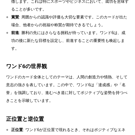
徴します。これは特にスポーツやビジネスにおいて、成功を意味す
ることが多いです。
賞賛
: 周囲からの認識や評価も大切な要素です。このカードが出た
場合、他者からの祝福や称賛が期待できるでしょう。
前進
: 勝利の先にはさらなる挑戦が待っています。ワンド6は、成
功の後に新たな目標を設定し、前進することの重要性も喚起しま
す。
ワンド6の世界観
ワンドのカード全体としてのテーマは、人間の創造力や情熱、そして
意志の強さを表しています。この中で、ワンド6は「達成感」や「名
誉」を強調しており、進むべき道に対してポジティブな姿勢を持つべ
きことを示唆しています。
正位置と逆位置
正位置
: ワンド6が正位置で現れるとき、それはポジティブなエネ