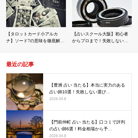
【タロットカード小アルカ
【占いスクール大阪】初心者
ナ】ソード7の意味を徹底解…
からプロまで！失敗しない…
最近の記事
【豊洲 占い 当たる】本当に実力のある
占い師10選！失敗しない選び…
2026.04.8
【門前仲町 占い 当たる】口コミで評判
の占い師6選！料金相場から予…
2026.04.8