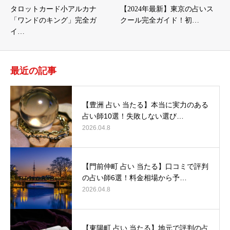
タロットカード小アルカナ
【2024年最新】東京の占いス
「ワンドのキング」完全ガ
クール完全ガイド！初…
イ…
最近の記事
【豊洲 占い 当たる】本当に実力のある
占い師10選！失敗しない選び…
2026.04.8
【門前仲町 占い 当たる】口コミで評判
の占い師6選！料金相場から予…
2026.04.8
【東陽町 占い 当たる】地元で評判の占