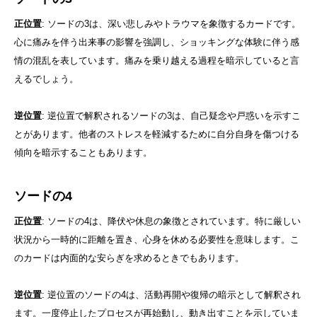
正位置
: ソードの3は、深い悲しみやトラウマを象徴するカードです。
心に痛みを伴う出来事の影響を強調し、ショッキングな体験に伴う感
情の混乱を表しています。痛みを乗り越える過程を暗示していると言
えるでしょう。
逆位置
: 逆位置で解釈されるソードの3は、自己疑念や戸惑いを示すこ
とがあります。他者のストレスを軽減するために自分自身を傷つける
傾向を暗示することもあります。
ソードの4
正位置
: ソードの4は、降伏や休息の象徴とされています。特に厳しい
状況から一時的に距離を置き、心身を休める必要性を意味します。こ
のカードは内面的な安らぎを求めるときでもあります。
逆位置
: 逆位置のソードの4は、活動再開や復帰の暗示として解釈され
ます。一度停止したプロセスが再始動し、動き出すことを示していま