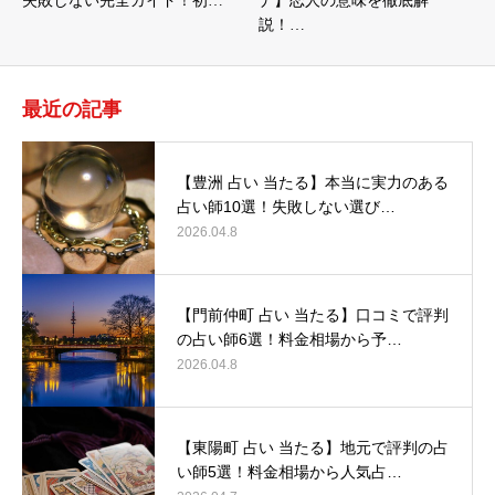
失敗しない完全ガイド！初…
ナ】恋人の意味を徹底解
説！…
最近の記事
【豊洲 占い 当たる】本当に実力のある
占い師10選！失敗しない選び…
2026.04.8
【門前仲町 占い 当たる】口コミで評判
の占い師6選！料金相場から予…
2026.04.8
【東陽町 占い 当たる】地元で評判の占
い師5選！料金相場から人気占…