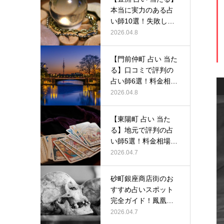
本当に実力のある占
い師10選！失敗しな
い選び…
2026.04.8
【門前仲町 占い 当た
る】口コミで評判の
占い師6選！料金相場
から予…
2026.04.8
【東陽町 占い 当た
る】地元で評判の占
い師5選！料金相場か
ら人気占…
2026.04.7
砂町銀座商店街のお
すすめ占いスポット
完全ガイド！鳳凰堂
で体験できる…
2026.04.7