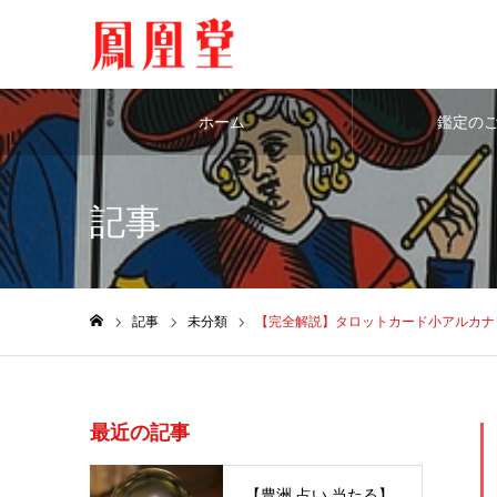
ホーム
鑑定の
記事
記事
未分類
【完全解説】タロットカード小アルカナ
ホーム
最近の記事
【豊洲 占い 当たる】