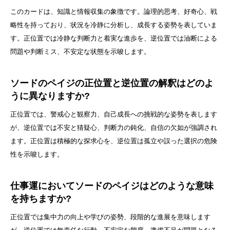
このカードは、知識と情報収集の象徴です。論理的思考、好奇心、戦
略性を持っており、状況を冷静に分析し、成長する姿勢を表していま
す。正位置では冷静な判断力と着実な進歩を、逆位置では油断による
問題や判断ミス、不安定な状態を示唆します。
ソードのペイジの正位置と逆位置の解釈はどのよ
うに異なりますか?
正位置では、警戒心と観察力、自己成長への挑戦的な姿勢を表します
が、逆位置では不安と猜疑心、判断力の鈍化、自信の欠如が強調され
ます。正位置は積極的な探求心を、逆位置は孤立や誤った選択の危険
性を示唆します。
仕事運においてソードのペイジはどのような意味
を持ちますか?
正位置では集中力の向上や学びの姿勢、段階的な進展を意味します