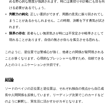
める野心的な態度が強調されます。時には裏切りや計略にも目を向
ける必要があるでしょう。
判断力の鈍化
: 正しい選択ができず、周囲の意見に振り回されてし
まうことがあるかもしれません。この時期、決断を下す勇気が試さ
れます。
限界の存在
: 若者らしい無邪気さが時には不安定さや軽率さとして
現れることがあります。自信の無さが自らを孤立させる恐れも。
このように、逆位置では警戒心が強く、他者との関係が疑問視される
ことが多くなります。心理的なプレッシャーも増すため、信頼できる
人とのコミュニケーションが大切です。
結論
ソードのペイジの正位置と逆位置は、それぞれ独自の視点から自己成
長や人間関係を反映しています。リーディング次第でこのカードをど
のように解釈し、実生活に活かすかがカギとなります。