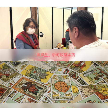
「鳳凰堂」砂町銀座本店