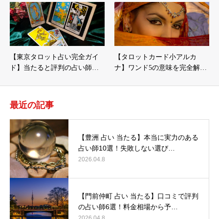
【東京タロット占い完全ガイ
【タロットカード小アルカ
ド】当たると評判の占い師…
ナ】ワンド5の意味を完全解…
最近の記事
【豊洲 占い 当たる】本当に実力のある
占い師10選！失敗しない選び…
2026.04.8
【門前仲町 占い 当たる】口コミで評判
の占い師6選！料金相場から予…
2026.04.8