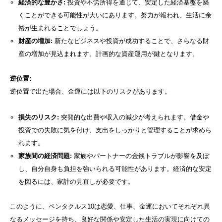
経済的な豊かさ:
投資や不労所得を通じて、安定した経済基盤を築
くことができる可能性が大いにあります。努力が報われ、生活に余
裕が生まれることでしょう。
財産の増加:
新たなビジネスや投資が成功することで、さらなる財
産の増加が見込まれます。計画的な資産運用が鍵となります。
逆位置:
逆位置で出た場合、金運には以下のリスクがあります。
損失のリスク:
突発的な出費や収入の減少が考えられます。借金や
投資での失敗に気を付け、支出をしっかりと管理することが求めら
れます。
家族間の経済問題:
家族やパートナーの金銭トラブルが影響を及ぼ
し、自分自身も負担を強いられる可能性があります。経済的な安定
を図るには、家計の見直しが必要です。
このように、ペンタクルス10は恋愛、仕事、金運においてそれぞれ異
なるメッセージを持ち、良好な関係や安定した生活の実現に向けての