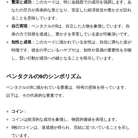
繁栄と成功
：このカードは、特に金銭面での成功を強調します。あ
なたの尽力が具体的な形となり、安定した経済状況や豊かさが訪れ
ることを意味しています。
自己実現
：ペンタクルの9は、自立した人物を象徴しています。自
身の力で目標を達成し、豊かさを享受している姿が印象深いです。
知性と成長
：このカードに描かれている女性は、自信に満ちた姿が
特徴です。彼女の手にいるハヤブサは、知性や直感の重要性を示唆
し、賢い行動が成功への鍵となることを暗示しています。
ペンタクルの9のシンボリズム
ペンタクルの9に描かれている要素は、特有の意味を持っています。
以下は、その代表的な要素です。
コイン
：
コインは経済的な成功を象徴し、物質的価値を表現します。
9枚のコインは、達成感が得られ、完結に近づいていることを示し
ています。