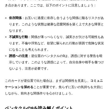
き点があります。ここでは、以下のポイントに注意しましょう：
依存関係
：お互いに過度に依存し合うような関係に陥るリスクがあ
ります。このような状態は健康な恋愛関係を築く上で大きな障害と
なります。
不誠実な行動
：関係が薄っぺらくなり、誠実さが欠ける可能性もあ
ります。不倫や浮気など、欲望に駆られた行動が原因で危険な状況
になることも考えられます。
誘惑への注意
：逆位置のペンタクルの9は、誘惑に対する警告を暗
示しています。このような誘惑によって、自分自身や相手を傷つけ
ないよう、注意が必要です。
このカードが逆位置で出た場合は、まずは関係性を見直し、
コミュニ
ケーションを深める
ことが重要です。焦らずに互いの気持ちを大切に
しながら、前向きな関係作りを心がけましょう。
ペンタクルの9を読み解くポイント