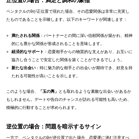
正位置の場合：満足と調和の象徴
ペンタクルの9が正位置で現れた場合、その恋愛関係は非常に充実し
たものであることを示唆します。以下のキーワードが関連します：
満たされる関係
：パートナーとの間に深い信頼関係が築かれ、精神
的にも豊かな関係が形成されることを意味します。
経済的なサポート
：恋愛相手からの物質的な支えがあり、お互いに
協力し合うことで安定した関係を築くことができるでしょう。
新たな出会い
：特に魅力的な相手との出会いが期待でき、好意を持
たれる可能性が高いことを示します。
このような場合、
「玉の輿」
とも取れるような素敵な出会いがあるか
もしれません。デートや告白のチャンスが訪れる可能性も高いため、
積極的に行動することが求められます。
逆位置の場合：問題を暗示するサイン
一方で、ペンタクルの9が逆位置で出た場合、恋愛運に潜む注意すべ