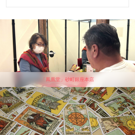
「鳳凰堂」砂町銀座本店