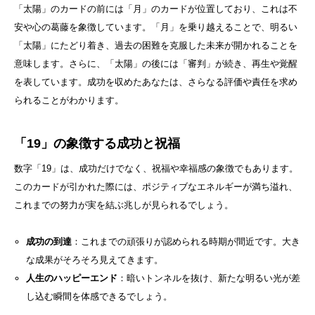
「太陽」のカードの前には「月」のカードが位置しており、これは不
安や心の葛藤を象徴しています。「月」を乗り越えることで、明るい
「太陽」にたどり着き、過去の困難を克服した未来が開かれることを
意味します。さらに、「太陽」の後には「審判」が続き、再生や覚醒
を表しています。成功を収めたあなたは、さらなる評価や責任を求め
られることがわかります。
「19」の象徴する成功と祝福
数字「19」は、成功だけでなく、祝福や幸福感の象徴でもあります。
このカードが引かれた際には、ポジティブなエネルギーが満ち溢れ、
これまでの努力が実を結ぶ兆しが見られるでしょう。
成功の到達
：これまでの頑張りが認められる時期が間近です。大き
な成果がそろそろ見えてきます。
人生のハッピーエンド
：暗いトンネルを抜け、新たな明るい光が差
し込む瞬間を体感できるでしょう。