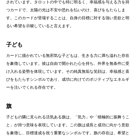
されています。タロットの中でも特に明るく、幸福感を与える力を持
つカードで、太陽の光は不安や恐れを払いのけ、喜びをもたらしま
す。このカードが登場することは、自身の目標に対する強い意欲と明
るい希望を示唆していると言えます。
子ども
カードに描かれている無邪気な子どもは、生きる力に満ち溢れた存在
を象徴しています。彼は自由で開かれた心を持ち、外界を無条件に受
け入れる姿勢を体現しています。その純真無垢な笑顔は、幸福感と喜
びをもたらすシンボルであり、成功に向けてのポジティブなエネルギ
ーを注いでくれる存在です。
旗
子どもの隣に見られる活気ある旗は、「気力」や「積極的に振舞うこ
と」が持つ意味を表現しています。この旗は成長と成功に向かう意欲
を象徴し、目標達成を祝う重要なシンボルです。旗の存在は、希望と