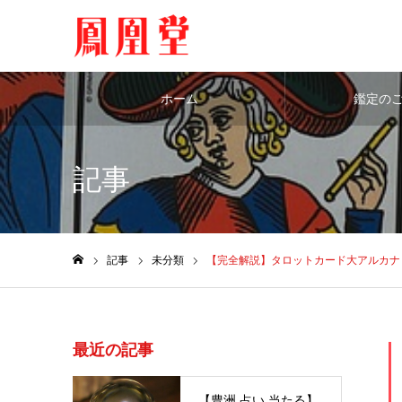
ホーム
鑑定の
記事
記事
未分類
【完全解説】タロットカード大アルカナ
ホーム
最近の記事
【豊洲 占い 当たる】