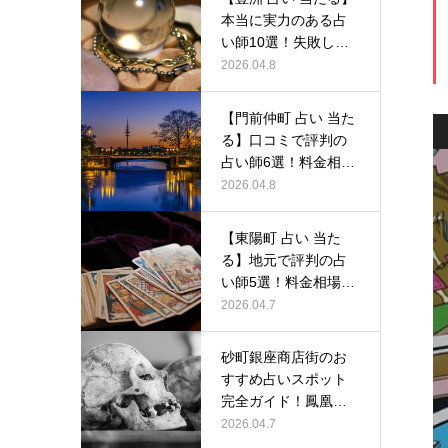
本当に実力のある占
い師10選！失敗しな
い選び…
2026.04.8
【門前仲町 占い 当た
る】口コミで評判の
占い師6選！料金相場
から予…
2026.04.8
【東陽町 占い 当た
る】地元で評判の占
い師5選！料金相場か
ら人気占…
2026.04.7
砂町銀座商店街のお
すすめ占いスポット
完全ガイド！鳳凰堂
で体験できる…
2026.04.7