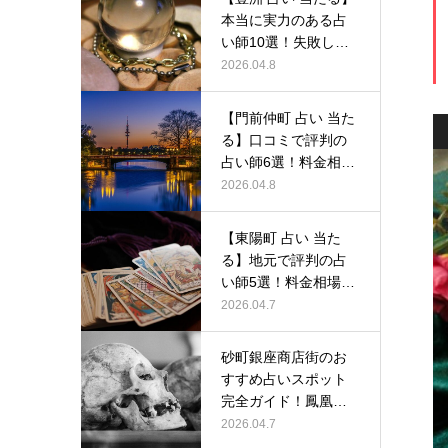
本当に実力のある占
い師10選！失敗しな
い選び…
2026.04.8
【門前仲町 占い 当た
る】口コミで評判の
占い師6選！料金相場
から予…
2026.04.8
【東陽町 占い 当た
る】地元で評判の占
い師5選！料金相場か
ら人気占…
2026.04.7
砂町銀座商店街のお
すすめ占いスポット
完全ガイド！鳳凰堂
で体験できる…
2026.04.7