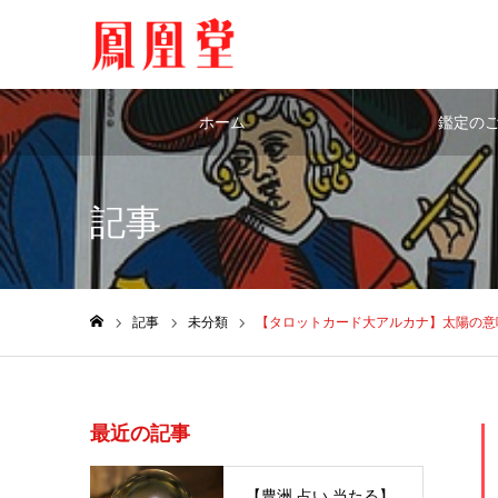
ホーム
鑑定の
記事
記事
未分類
【タロットカード大アルカナ】太陽の意
ホーム
最近の記事
【豊洲 占い 当たる】