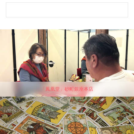
「鳳凰堂」砂町銀座本店