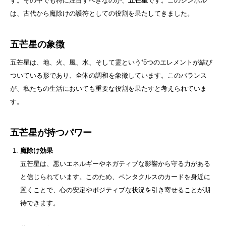
す。その中でも特に注目すべきなのが、
五芒星
です。このシンボル
は、古代から魔除けの護符としての役割を果たしてきました。
五芒星の象徴
五芒星は、地、火、風、水、そして霊という⁺5つのエレメントが結び
ついている形であり、全体の調和を象徴しています。このバランス
が、私たちの生活においても重要な役割を果たすと考えられていま
す。
五芒星が持つパワー
魔除け効果
五芒星は、悪いエネルギーやネガティブな影響から守る力がある
と信じられています。このため、ペンタクルスのカードを身近に
置くことで、心の安定やポジティブな状況を引き寄せることが期
待できます。