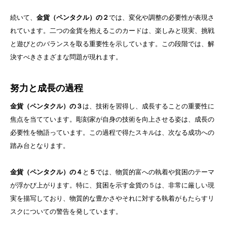
続いて、
金貨（ペンタクル）の２
では、変化や調整の必要性が表現さ
れています。二つの金貨を抱えるこのカードは、楽しみと現実、挑戦
と遊びとのバランスを取る重要性を示しています。この段階では、解
決すべきさまざまな問題が現れます。
努力と成長の過程
金貨（ペンタクル）の３
は、技術を習得し、成長することの重要性に
焦点を当てています。彫刻家が自身の技術を向上させる姿は、成長の
必要性を物語っています。この過程で得たスキルは、次なる成功への
踏み台となります。
金貨（ペンタクル）の４
と
５
では、物質的富への執着や貧困のテーマ
が浮かび上がります。特に、貧困を示す金貨の５は、非常に厳しい現
実を描写しており、物質的な豊かさやそれに対する執着がもたらすリ
スクについての警告を発しています。