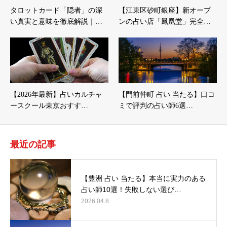
タロットカード「隠者」の深
【江東区砂町銀座】新オープ
い真実と意味を徹底解説｜…
ンの占い店「鳳凰堂」完全…
【2026年最新】占いカルチャ
【門前仲町 占い 当たる】口コ
ースクール東京おすす…
ミで評判の占い師6選…
最近の記事
【豊洲 占い 当たる】本当に実力のある
占い師10選！失敗しない選び…
2026.04.8