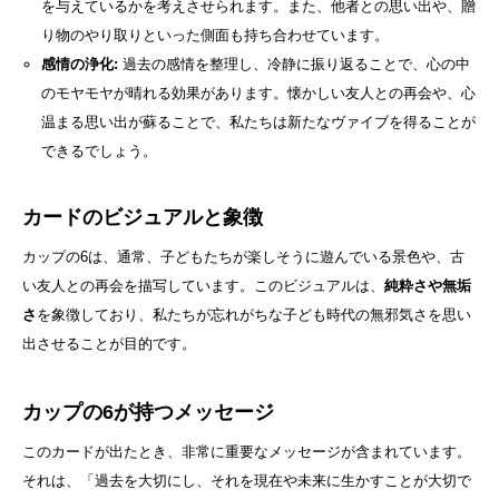
を与えているかを考えさせられます。また、他者との思い出や、贈
り物のやり取りといった側面も持ち合わせています。
感情の浄化:
過去の感情を整理し、冷静に振り返ることで、心の中
のモヤモヤが晴れる効果があります。懐かしい友人との再会や、心
温まる思い出が蘇ることで、私たちは新たなヴァイブを得ることが
できるでしょう。
カードのビジュアルと象徴
カップの6は、通常、子どもたちが楽しそうに遊んでいる景色や、古
い友人との再会を描写しています。このビジュアルは、
純粋さや無垢
さ
を象徴しており、私たちが忘れがちな子ども時代の無邪気さを思い
出させることが目的です。
カップの6が持つメッセージ
このカードが出たとき、非常に重要なメッセージが含まれています。
それは、「過去を大切にし、それを現在や未来に生かすことが大切で