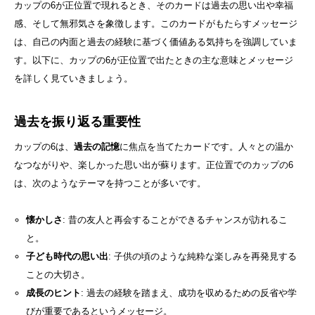
カップの6が正位置で現れるとき、そのカードは過去の思い出や幸福
感、そして無邪気さを象徴します。このカードがもたらすメッセージ
は、自己の内面と過去の経験に基づく価値ある気持ちを強調していま
す。以下に、カップの6が正位置で出たときの主な意味とメッセージ
を詳しく見ていきましょう。
過去を振り返る重要性
カップの6は、
過去の記憶
に焦点を当てたカードです。人々との温か
なつながりや、楽しかった思い出が蘇ります。正位置でのカップの6
は、次のようなテーマを持つことが多いです。
懐かしさ
: 昔の友人と再会することができるチャンスが訪れるこ
と。
子ども時代の思い出
: 子供の頃のような純粋な楽しみを再発見する
ことの大切さ。
成長のヒント
: 過去の経験を踏まえ、成功を収めるための反省や学
びが重要であるというメッセージ。