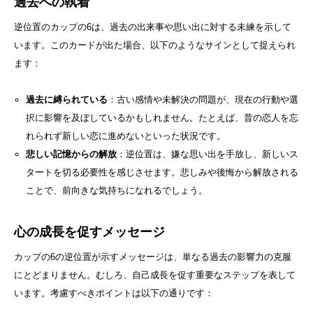
過去への執着
逆位置のカップの6は、過去の出来事や思い出に対する未練を示して
います。このカードが出た場合、以下のようなサインとして捉えられ
ます：
過去に縛られている
：古い感情や未解決の問題が、現在の行動や選
択に影響を及ぼしているかもしれません。たとえば、昔の恋人を忘
れられず新しい恋に進めないといった状況です。
悲しい記憶からの解放
：逆位置は、嫌な思い出を手放し、新しいス
タートを切る必要性を感じさせます。悲しみや後悔から解放される
ことで、前向きな気持ちになれるでしょう。
心の成長を促すメッセージ
カップの6の逆位置が示すメッセージは、単なる過去の影響力の克服
にとどまりません。むしろ、自己成長を促す重要なステップを表して
います。考慮すべきポイントは以下の通りです：