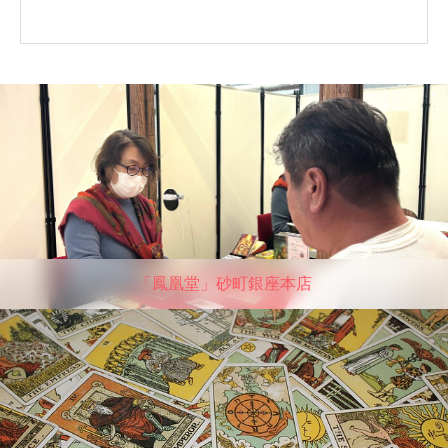
「鳳凰堂」砂町銀座本店