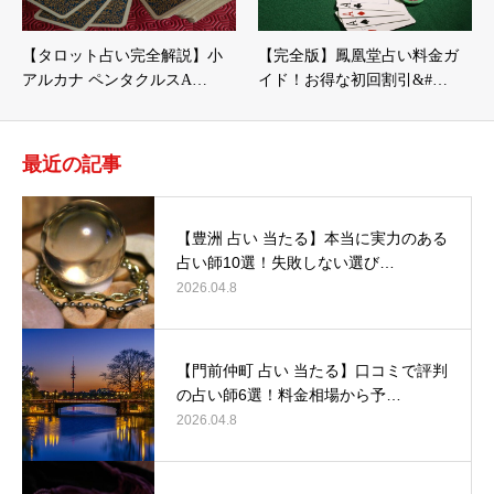
【タロット占い完全解説】小
【完全版】鳳凰堂占い料金ガ
アルカナ ペンタクルスA…
イド！お得な初回割引&#…
最近の記事
【豊洲 占い 当たる】本当に実力のある
占い師10選！失敗しない選び…
2026.04.8
【門前仲町 占い 当たる】口コミで評判
の占い師6選！料金相場から予…
2026.04.8