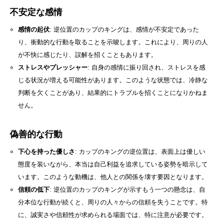
不安定な感情
感情の起伏
: 逆位置のカップのキングは、感情が不安定であった
り、衝動的な行動を取ることを示唆します。これにより、周りの人
が不快に感じたり、誤解を招くこともあります。
ストレスやプレッシャー
: 自身の感情に振り回され、ストレスを感
じる状況が増える可能性があります。このような状態では、冷静な
判断を欠くことがあり、結果的にトラブルを招くことになりかねま
せん。
偽善的な行動
下心を持った優しさ
: カップのキングの逆位置は、表面上は優しい
態度を装いながら、本当は自己利益を追求している姿勢を暗示して
います。このような動機は、他人との関係を壊す要因となります。
信頼の低下
: 逆位置のカップのキングが示すもう一つの懸念は、自
分本位な行動が続くと、周りの人々からの信頼を失うことです。特
に、誠実さや信頼性が求められる場面では、特に注意が必要です。