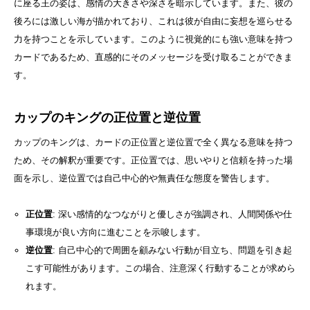
に座る王の姿は、感情の大きさや深さを暗示しています。また、彼の
後ろには激しい海が描かれており、これは彼が自由に妄想を巡らせる
力を持つことを示しています。このように視覚的にも強い意味を持つ
カードであるため、直感的にそのメッセージを受け取ることができま
す。
カップのキングの正位置と逆位置
カップのキングは、カードの正位置と逆位置で全く異なる意味を持つ
ため、その解釈が重要です。正位置では、思いやりと信頼を持った場
面を示し、逆位置では自己中心的や無責任な態度を警告します。
正位置
: 深い感情的なつながりと優しさが強調され、人間関係や仕
事環境が良い方向に進むことを示唆します。
逆位置
: 自己中心的で周囲を顧みない行動が目立ち、問題を引き起
こす可能性があります。この場合、注意深く行動することが求めら
れます。