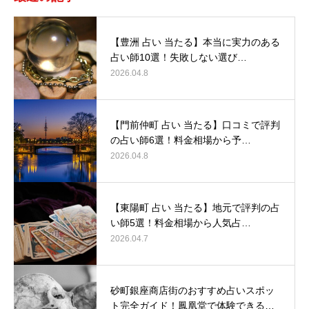
【豊洲 占い 当たる】本当に実力のある
占い師10選！失敗しない選び…
2026.04.8
【門前仲町 占い 当たる】口コミで評判
の占い師6選！料金相場から予…
2026.04.8
【東陽町 占い 当たる】地元で評判の占
い師5選！料金相場から人気占…
2026.04.7
砂町銀座商店街のおすすめ占いスポッ
ト完全ガイド！鳳凰堂で体験できる…