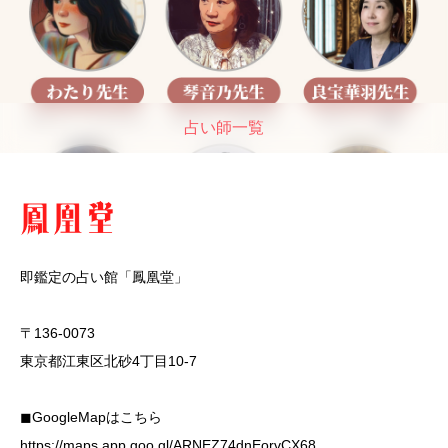
占い師一覧
即鑑定の占い館「鳳凰堂」
〒136-0073
東京都江東区北砂4丁目10-7
◼︎GoogleMapはこちら
https://maps.app.goo.gl/ARNEZ74dnEorvCX68