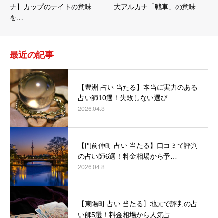
ナ】カップのナイトの意味
大アルカナ「戦車」の意味…
を…
最近の記事
【豊洲 占い 当たる】本当に実力のある
占い師10選！失敗しない選び…
2026.04.8
【門前仲町 占い 当たる】口コミで評判
の占い師6選！料金相場から予…
2026.04.8
【東陽町 占い 当たる】地元で評判の占
い師5選！料金相場から人気占…