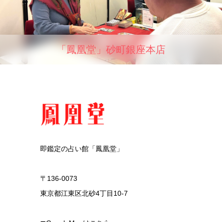
「鳳凰堂」砂町銀座本店
即鑑定の占い館「鳳凰堂」
〒136-0073
東京都江東区北砂4丁目10-7