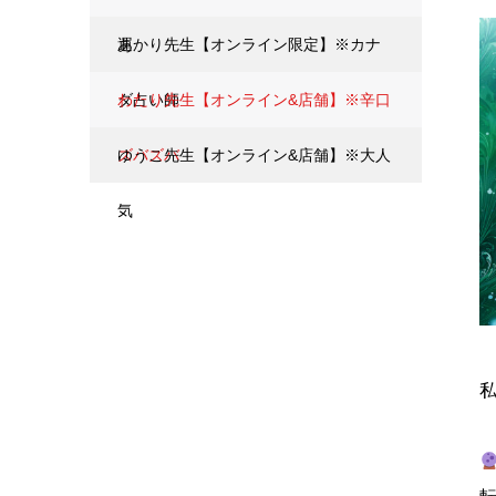
運
あかり先生【オンライン限定】※カナ
ダ占い師
わたり先生【オンライン&店舗】※辛口
ズバズバ
ゆうこ先生【オンライン&店舗】※大人
気