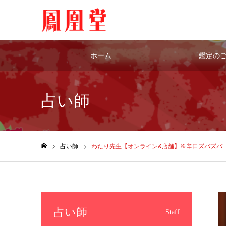
ホーム
鑑定の
占い師
占い師
わたり先生【オンライン&店舗】※辛口ズバズバ
ホーム
占い師
Staff