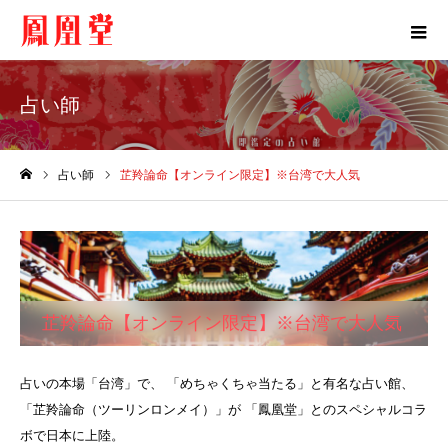
占い師
占い師
芷羚論命【オンライン限定】※台湾で大人気
ホーム
芷羚論命【オンライン限定】※台湾で大人気
占いの本場「台湾」で、 「めちゃくちゃ当たる」と有名な占い館、
「芷羚論命（ツーリンロンメイ）」が 「鳳凰堂」とのスペシャルコラ
ボで日本に上陸。