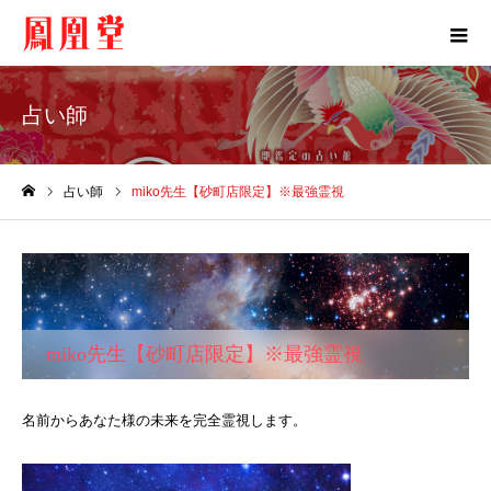
占い師
占い師
miko先生【砂町店限定】※最強霊視
ホーム
miko先生【砂町店限定】※最強霊視
名前からあなた様の未来を完全霊視します。