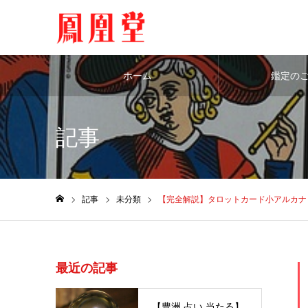
ホーム
鑑定の
記事
記事
未分類
【完全解説】タロットカード小アルカナ
ホーム
最近の記事
【豊洲 占い 当たる】