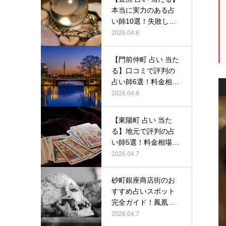
本当に実力のある占
い師10選！失敗しな
い選び…
2026.04.8
【門前仲町 占い 当た
る】口コミで評判の
占い師6選！料金相場
から予…
2026.04.8
【東陽町 占い 当た
る】地元で評判の占
い師5選！料金相場か
ら人気占…
2026.04.7
砂町銀座商店街のお
すすめ占いスポット
完全ガイド！鳳凰堂
で体験できる…
2026.04.7