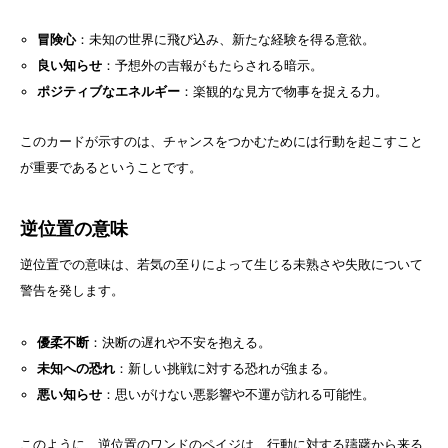
冒険心
：未知の世界に飛び込み、新たな経験を得る意欲。
良い知らせ
：予想外の吉報がもたらされる暗示。
ポジティブなエネルギー
：楽観的な見方で物事を捉える力。
このカードが示すのは、チャンスをつかむためには行動を起こすこと
が重要であるということです。
逆位置の意味
逆位置での意味は、若気の至りによって生じる未熟さや失敗について
警告を発します。
優柔不断
：決断の遅れや不安を抱える。
未知への恐れ
：新しい挑戦に対する恐れが強まる。
悪い知らせ
：思いがけない悪影響や不運が訪れる可能性。
このように、逆位置のワンドのペイジは、行動に対する躊躇から来る