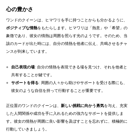
心の豊かさ
ワンドのクイーンは、ヒマワリを手に持つことからも分かるように、
ポジティブな情熱
をもたらします。ヒマワリは「熱意」や「希望」の
象徴であり、彼女の情熱は周囲を照らす光のようです。そのため、当
該のカードが出た時には、自分の情熱を他者に伝え、共鳴させるチャ
ンスが到来しています。
自己表現の場
: 自分の情熱を表現できる場を見つけ、それを他者と
共有することが鍵です。
サポートを得る
: 周囲の人々から助けやサポートを受ける際にも、
彼女のような自信を持って行動することが重要です。
正位置のワンドのクイーンは、
新しい挑戦に向かう勇気
を与え、充実
した人間関係や成功を手に入れるための強力なサポートを提供しま
す。彼女の情熱が周囲に良い影響を及ぼすことを忘れずに、積極的に
行動していきましょう。